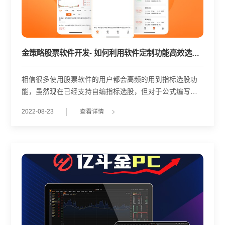
金策略股票软件开发- 如何利用软件定制功能高效选股?
相信很多使用股票软件的用户都会高频的用到指标选股功
能，虽然现在已经支持自编指标选股，但对于公式编写还
不太熟悉的用户来说可能会有一定难度，或者有的用户习
2022-08-23
查看详情
惯于用系统默认的形态来选股，那么就可以选择软件中的
策略选股功能了，可以自建策略等。股民的年轻化也开始
颠覆了传统的炒股形式，在互联网发展的带动下，年轻人
更多把了解股市行情的媒介放在电脑端和手机端。 股票数
据分析 APP 开发功能简介: 1，实时市场。APP涵盖沪深股
市实时交易走势图，新三板等。，并为投资者提供最基本
的股票信息参考图表。 2，股票推荐。APP经过专家系统研
究组讨论问题分析后会向用户信息推送优选股，给用户管
理带来风险投