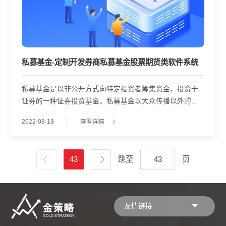
私募基金-定制开发券商私募基金股票期货类软件系统
私募基金是以非公开方式向特定投资者筹集资金，投资于
证券的一种证券投资基金。私募基金以大众传播以外的方
式招募，发起人利用非公开多元主体基金设立投资基金，
2022-08-18
查看详情
投资于证券。 通俗的解释就是私募，因为投资金额大，风
险高。根据相关规定，对于个人投资者，您的股票、债
券、基金等金融资产总额。不得低于300万，或者最近3年
43
跳至
页
年均收入不得低于50万。对于机构投资者，净资产不得低
于1000万。说白了，私募基金就是从这些丰富的特定对象
中募集而来的资产管理产品。 私募基金管理主要可以分为
私募证券市场基金、创业企业投资发展基金、私募股权基
友情链接
金、其他类别私募基金等四种。 1，私募股权基金：主要投
资于公开交易的股