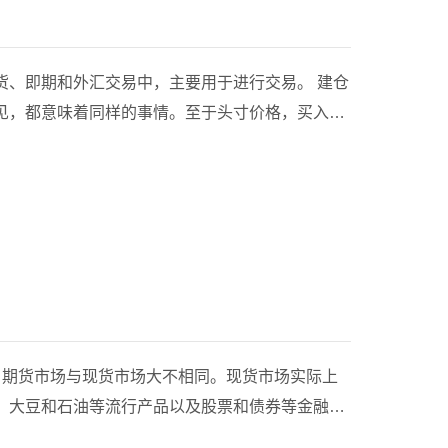
即期和外汇交易中，主要用于进行交易。 建仓
见，都意味着同样的事情。至于头寸价格，买入股
其他交易费用。而期货等品种的头寸价格要看具体
是未平仓价格，未平仓价格和未平仓价格相等，未
票则不是这样，每日期货头寸价格是在交易日收盘
证金。 期货交易的全过程可以概括为开仓、持有、平仓或者实物交割。开
。期货市场与现货市场大不相同。现货市场实际上
、大豆和石油等流行产品以及股票和债券等金融资
具)。 期货的结算日期可以是一