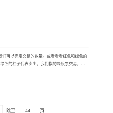
的合约或协议可以称为中国期货合约。你买卖期货
发展我们可以多买或卖空。
我们可以确定交易的数量。或者看看红色和绿色的
，绿色的柱子代表卖出。我们指的是股票交易，也
 100股)。一般来说，股票交易能够在一定程度
股票中选择最好的股票，并确定买入和卖出的时
户对技术分析的一知半解，在各种指标上做文章，但成交量仍然是最客观的因素之一。 市场分歧促
跳至
页