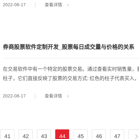
2022-08-17
查看详情
周以后，一个月以后，三个月以后，甚至一年以后。买卖期货
的地方叫期货市场。投资者可以投资或投机期货。 交易特征 双向性 期货进行市场经济交易和股市最大的区别之
一是期货上市公司企业可以同时通过一个双向交易，期货行业
券商股票软件定制开发_股票每日成交量与价格的关系
在交易软件中有一个特定的股票交易。通过查看实时销售量，
柱子，它们直接反映了股票的交易方式: 红色的柱子代表买入
就是股票的最终交易，也就是一天之内交易的股票总数(一只手 =
2022-08-17
查看详情
上反映一只股票或一个大市场的活动，这有助于我们从大量的
间。 因为市场是各种力量相互作用的结果。虽然更容易弄虚作假的是成交量比例，主力操纵力量往往利用一般散
41
42
43
44
45
46
47