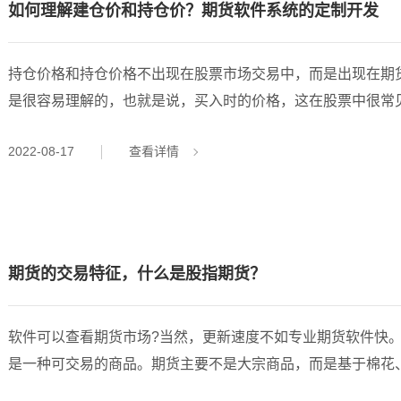
如何理解建仓价和持仓价？期货软件系统的定制开发
持仓价格和持仓价格不出现在股票市场交易中，而是出现在期货、
是很容易理解的，也就是说，买入时的价格，这在股票中很常
票后的价格会有所不同。它将高于购买价格，因为包括佣金和
2022-08-17
查看详情
时间。如果某一天建立了新的头寸，那么当天的未平仓价格就
平仓价格会随着当天无债务期货的结算而在后期发生变化，股
价之前计算的，以决定是否增加保
期货的交易特征，什么是股指期货？
软件可以查看期货市场?当然，更新速度不如专业期货软件快
是一种可交易的商品。期货主要不是大宗商品，而是基于棉花
产的标准化可交易合约。因此，主题可以是商品(如黄金、原油、农产品或金融工