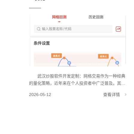
武汉炒股软件开发定制：网格交易作为一种经典
的量化策略，近年来在个人投资者中广泛普及。其核
心逻辑是在设定价格区间内，通过低买高卖获取差价
2026-05-12
查看详情
收益。然而，传统网格依赖人工经验设置参数，容易
因市场变化导致“破网”或收益不及预期。 AI网格
策略的兴起，正在改变这一局面。通过引入机器学习
与大数据分析，系统可自动评估不同品种的适配性，
并生成动态优化的交易参数。例如，基于历史波动率
与价格中枢，AI能推荐最优的网格间距与仓位分配，