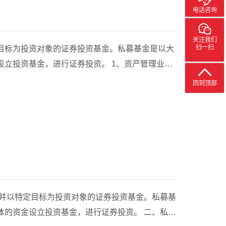
电话咨询
即可快速完成升序或降序排列，例如按“涨幅”排序快
速定位短线强势股，或按“成交量”排序识别资金流入
集中的标的。点击个股后，系统
关注我们
扫一扫
目标为投资对象的证券投资基金。私募基金是以大
，进行证券投资。 1、资产管理业务
台 登录入口：
回到顶部
n.jsp 4、多边税务数据服务平台(CRS系统)登录入口：
？
金设立投资基金，进行证券投资。 二、私募