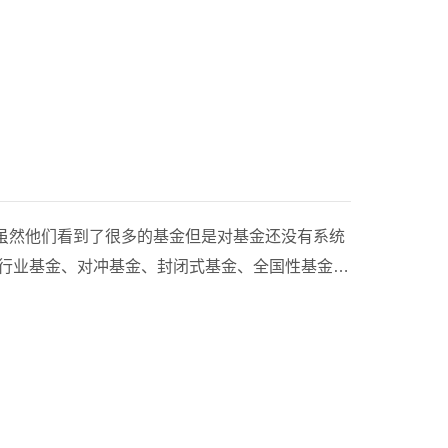
具有广泛的。以美、英两国为例,其私募基金的投
外汇、黄金白银、房地产、信息系统软件技术产业
货币金融市场到资本主义市场再
虽然他们看到了很多的基金但是对基金还没有系统
险是利率的上升。a、利率上升，债券价格下跌，
由资金管理大部分企
差不