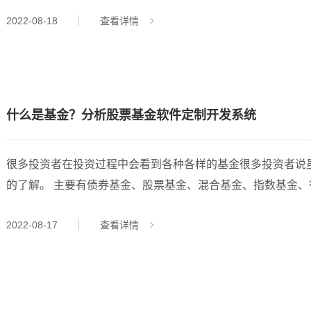
基金分类 根据不同的标准,私募基金有多种分类管理方法。在此,我们将仅以常用的投资研究对象之间进行合理划
2022-08-18
查看详情
分。从国际社会经验来看,现行私募基金的投资发展对象是非常
资活动对象主要包括了股票、债券、期货、期权、认股权证、
结构以及我国中小企业财务风险创业教育投资等,投资范围从
什么是基金？分析股票基金软件定制开发系统
很多投资者在投资过程中会看到各种各样的基金很多投资者说
的了解。 主要有债券基金、股票基金、混合基金、指数基金、行业基金、对冲基金、封闭式基金、全国性基金和
特殊投资基金。 债券基金：将80%以上的资金投资于债券的基金称为债券基金;相对来说，债券基金的风险比较
2022-08-17
查看详情
小，自然收益也会比股票基金小。注意——债券基金最大的风
债券市场将处于熊市。b、利率下降，债券价格上涨，债券市场处于牛市。 股票进行基金：
业投资于市场的股票组成的基金;其实对于这类基金和股票性质