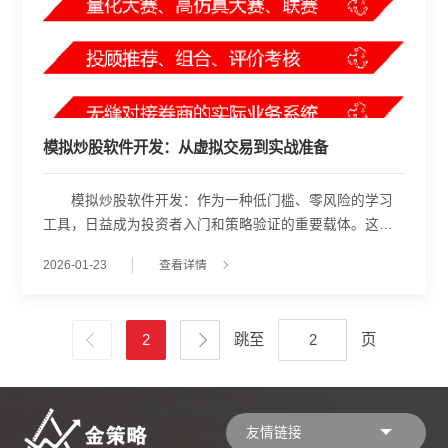
模拟炒股软件开发：从虚拟交易到实战准备
模拟炒股软件开发：作为一种低门槛、零风险的学习
工具，日益成为投资者入门和策略验证的重要载体。这类
软件通过构建高度仿真的交易环境，使用户能够在不使用
2026-01-23
查看详情
真实资金的前提下，体验股票买卖、持仓管理、盈亏计算
等完整流程，从而加深对市场机制的理解，并为未来实盘
操作积累经验。 从软件开发角度看，一个成熟的模拟
2
跳至
页
炒股系统需兼顾真实性、交互性与教育性。首先，在数据
层面，系统必须接入实时或准实时的行情接口，涵盖沪深
主板、创业板、科创板等主要板块，确保用户所见即市场
真实状态。其次，在交易逻辑上，需模拟撮合机制、T+1规
友情链接
则、涨跌停限制、手续费计算等细节，以还原实际交易约