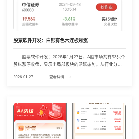
股票软件开发：白银有色六连板领涨
股票软件开发：2026年1月27日，A股市场共有53只个
股以涨停收盘，显示出局部板块的活跃态势。从行业分布
来看，涨停个股主要集中在半导体、专用设备和有色金属
2026-01-27
查看详情
三大领域，分别有6只、4只和6只个股上榜，反映出当前资
金对科技制造与资源类资产的偏好。 在连板表现方
面，白银有色以连续6个涨停板成为当日连板数量最多的个
股，其强势走势或与近期大宗商品价格波动及市场对资源
类周期股的预期有关。此外，拓日新能、豫光金铅、中国
黄金等个股实现三连板，显示部分有色、光伏及贵金属细
分领域持续受到资金关注。 从封单资金规模看，湖南
黄金以31.54亿元的封单金额位居首位，远超其他涨停股，
表明市