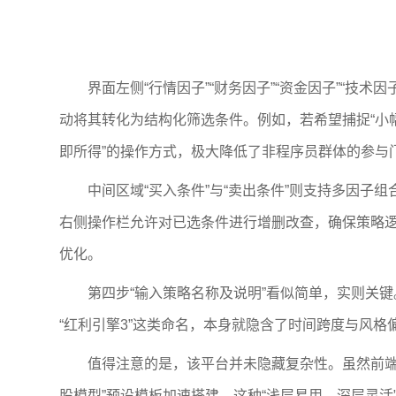
界面左侧“行情因子”“财务因子”“资金因子”“技术因子
动将其转化为结构化筛选条件。例如，若希望捕捉“小
即所得”的操作方式，极大降低了非程序员群体的参与
中间区域“买入条件”与“卖出条件”则支持多因子组合与逻
右侧操作栏允许对已选条件进行增删改查，确保策略逻
优化。
第四步“输入策略名称及说明”看似简单，实则关键。
“红利引擎3”这类命名，本身就隐含了时间跨度与风
值得注意的是，该平台并未隐藏复杂性。虽然前端操
股模型”预设模板加速搭建。这种“浅层易用、深层灵